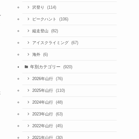
(114)
沢登り
れ
(106)
ピークハント
い
(82)
コ
縦走登山
(67)
アイスクライミング
(6)
海外
く
年別カテゴリー
(920)
(76)
2026年山行
(110)
2025年山行
た
(48)
2024年山行
(63)
2023年山行
(45)
2022年山行
(30)
2021年山行