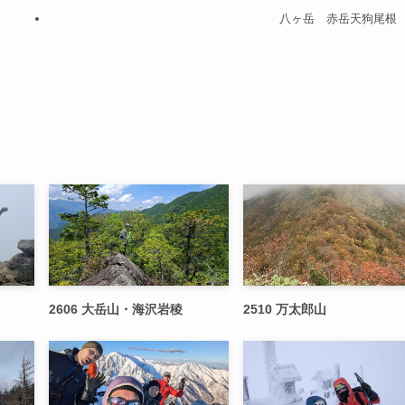
八ヶ岳 赤岳天狗尾根
2606 大岳山・海沢岩稜
2510 万太郎山