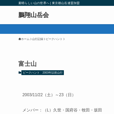
素晴らしい山の世界へ | 東京都山岳連盟加盟
鵬翔山岳会
ホーム
山行記録
ピークハント
富士山
ピークハント
2003年以前山行
2003/11/22（土）～23（日）
メンバー：（L）久世・国府谷・牧田・坂田