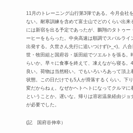
11月のトレーニング山行第3弾である。今月会社
ない。耐寒訓練を含めて富士山でどのくらい出来
には新宿を出る予定であったが、鵬翔のタトゥー
ーヒーをもらった。中央高速は順調でスバルライン
出発する。久世さん先行に追いつけず(>_<)。八
世・牧田組と国府谷・坂田組でツエルトを張る。
らいか。早々に食事を終えて、凍えながら寝る。4
良い。荷物は当然軽い。でもいろいろあって頂上
状態。この日だけでも5人が滑落するくらい。下
変だからねぇ。なぜかヘトヘトになってクルマに着
ということか。遅いな。帰りは溶岩温泉経由ジョ
が必要でした。
(記 国府谷伸幸）