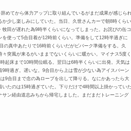
を辞めてから体力アップに取り組んでいるがまだ成果が感じら
るか少し楽しみにしていた。当日、久世さんカーで朝8時くら
・牧田が遅れた為9時半くらいになってしまった。お詫びの缶
を使って5合目着が12時前くらい。準備をして12時半過ぎに
合目の真中あたりで16時前くらいだがビバーク準備をする。久
時々突風が来るがいままでないくらいに暖かい。マイナス5度
時起床まで10時間位眠る。翌日は6時半くらいに出発。天気は
着9時過ぎ。遅いな。9合目から上は雪が少ない為アイスバーン
りは9合目まで念の為ロープを出して降りる。なにかあったら大
いたのは15時過ぎていた。下りだけで4時間以上掛かってい
ナサン経由道志みちから帰宅しました。まだまだトレーニング