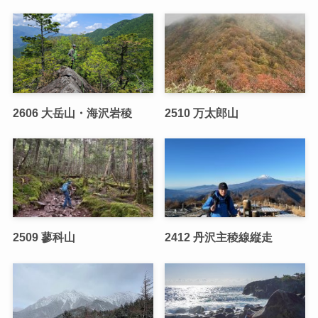
2606 大岳山・海沢岩稜
2510 万太郎山
2509 蓼科山
2412 丹沢主稜線縦走