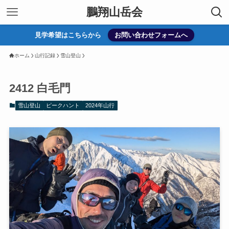
鵬翔山岳会
見学希望はこちらから
お問い合わせフォームへ
ホーム
山行記録
雪山登山
2412 白毛門
雪山登山
ピークハント
2024年山行