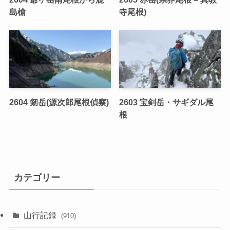
島槍
寺尾根)
2604 剱岳(源次郎尾根偵察)
2603 宝剣岳・サギダル尾
根
カテゴリー
山行記録
(910)