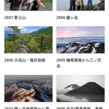
2607 富士山
2606 燧ヶ岳
2606 大岳山・海沢岩稜
2605 檜尾尾根から三ノ沢
岳
2604 爺ヶ岳南尾根から鹿
2605 赤岳(県界尾根 – 真教