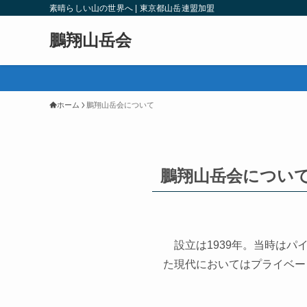
素晴らしい山の世界へ | 東京都山岳連盟加盟
鵬翔山岳会
ホーム
鵬翔山岳会について
鵬翔山岳会につい
設立は1939年。当時はパ
た現代においてはプライベー