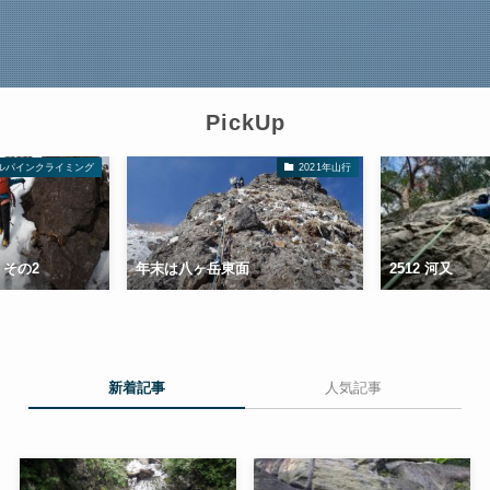
PickUp
2021年山行
フリークライミング
岳東面
2512 河又
2605 有
新着記事
人気記事