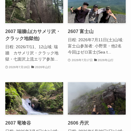
2607 瑞牆山(カサメリ沢・
2607 富士山
クラック地獄他)
日程: 2026年7月11日(土)山域:
富士山参加者: 小野里・他2名
日程: 2026/7/11、12山域: 瑞
今回はゼロ富士(Sea t...
牆 カサメリ沢・クラック地
獄・七面沢上流エリア参加...
2026年7月17日
2026年山行
2026年7月18日
2026年山行
2607 竜喰谷
2606 丹沢