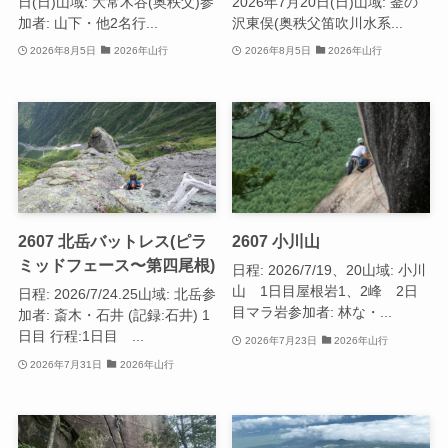
日(日)山域: 大常木谷(奥秩父)参
2026年7月20日(日)山域: 釜の
加者: 山下・他2名行...
沢東俣(奥秩父笛吹川水系...
2026年8月5日
2026年山行
2026年8月5日
2026年山行
2607 北岳バットレス(ピラ
2607 小川山
ミッドフェース〜第四尾根)
日程: 2026/7/19、20山域: 小川
山 1日目屋根岩1、2峰 2日
日程: 2026/7/24.25山域: 北岳参
目マラ岩参加者: 林な・...
加者: 斎木・石井 (記録:石井) 1
日目 行程:1日目 ...
2026年7月23日
2026年山行
2026年7月31日
2026年山行