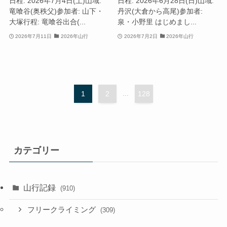
日程: 2026年7月4日(土)山域:
日程: 2026年6月28日(日)山域:
竜喰谷(奥秩父)参加者: 山下・
丹沢(大倉から高尾)参加者:
大塚行程: 竜喰谷出合(...
泉・小野里 はじめまし...
2026年7月11日
2026年山行
2026年7月2日
2026年山行
1
2
...
128
カテゴリー
山行記録
(910)
フリークライミング
(309)