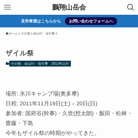
鵬翔山岳会
見学希望はこちらから
お問い合わせフォームへ
ホーム
その他
会山行・会行事
ザイル祭
その他
会山行・会行事
2011年山行
場所: 氷川キャンプ場(奥多摩)
日程: 2011年11月19日(土) – 20日(日)
参加者: 国府谷(幹事)・久世(想太朗)・飯田・松林・
齋藤・下島
今年もザイル祭の時期がやってきた。