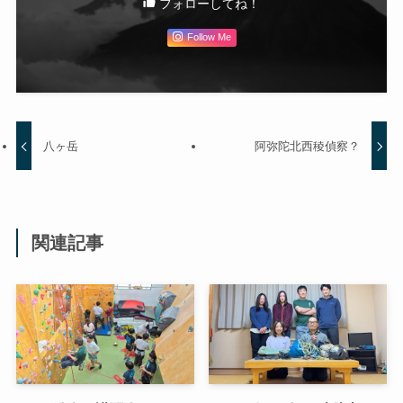
フォローしてね！
Follow Me
八ヶ岳
阿弥陀北西稜偵察？
関連記事