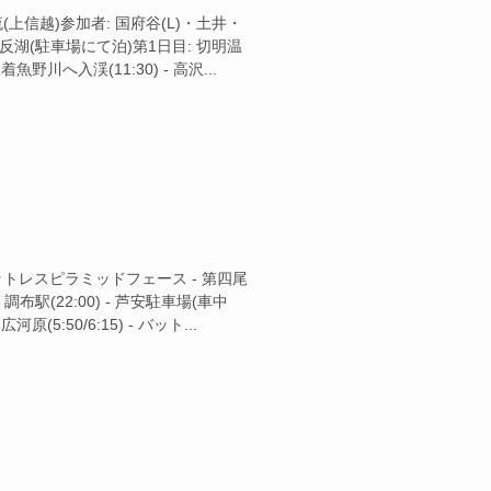
川本流(上信越)参加者: 国府谷(L)・土井・
 野反湖(駐車場にて泊)第1日目: 切明温
魚野川へ入渓(11:30) - 高沢...
北岳バットレスピラミッドフェース - 第四尾
調布駅(22:00) - 芦安駐車場(車中
河原(5:50/6:15) - バット...