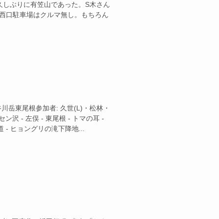
以来久しぶりに有笠山であった。S木さん
。西口駐車場はクルマ無し。もちろん
域: 谷川岳東尾根参加者: 久世(L)・松林・
ン沢 - 左俣 - 東尾根 - トマの耳 -
 - ヒョングリの滝下降地...