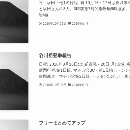
谷・坂田・他1名行程: 省 10月16・17日は春
と坂田さんの3人。6時荻窪7時的場岩場9時過ぎ
岩場(...
2010年10月28日
2010年山行
谷川岳登攀報告
日程: 2010年9月18日(土)前夜発 - 20日(月)山
廣岡行程:第1日目: マチガ沢BC - 第1見晴し - シンセ
厳剛新道 - マチガ沢第2日目: 一ノ倉沢出会い - 夏道
2010年10月25日
2010年山行
フリーまとめてアップ