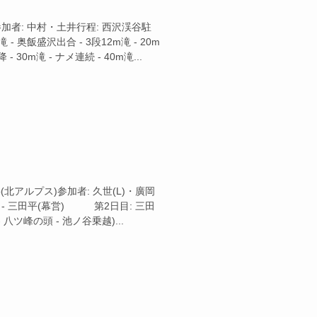
)参加者: 中村・土井行程: 西沢渓谷駐
ノ滝 - 奥飯盛沢出合 - 3段12m滝 - 20m
 30m滝 - ナメ連続 - 40m滝...
剱岳(北アルプス)参加者: 久世(L)・廣岡
越) - 三田平(幕営) 第2日目: 三田
 八ツ峰の頭 - 池ノ谷乗越)...