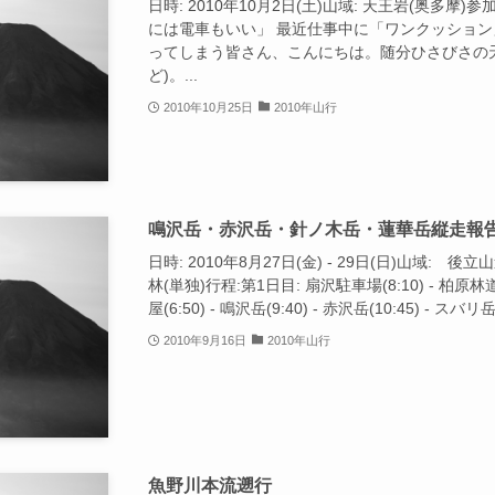
日時: 2010年10月2日(土)山域: 天王岩(奥多摩)
には電車もいい」 最近仕事中に「ワンクッショ
ってしまう皆さん、こんにちは。随分ひさびさの
ど)。...
2010年10月25日
2010年山行
鳴沢岳・赤沢岳・針ノ木岳・蓮華岳縦走報
日時: 2010年8月27日(金) - 29日(日)山域:
林(単独)行程:第1日目: 扇沢駐車場(8:10) - 柏原林道
屋(6:50) - 鳴沢岳(9:40) - 赤沢岳(10:45) - スバリ岳(
2010年9月16日
2010年山行
魚野川本流遡行