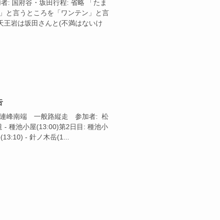
参加者: 国府谷・坂田行程: 省略 「たま
ン」と言うところを「ワンテン」と言
天王岩は坂田さんと(不満はないけ
告
 後立山連峰南端 一般路縦走 参加者: 松
 - 種池小屋(13:00)第2日目: 種池小
13:10) - 針ノ木岳(1...