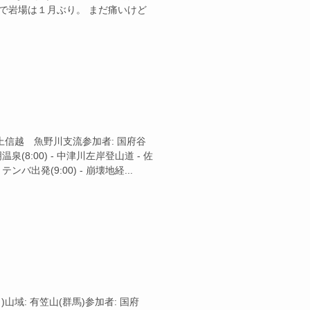
で岩場は１月ぶり。 まだ痛いけど
山域: 上信越 魚野川支流参加者: 国府谷
明温泉(8:00) - 中津川左岸登山道 - 佐
テンバ出発(9:00) - 崩壊地経...
(日)山域: 有笠山(群馬)参加者: 国府