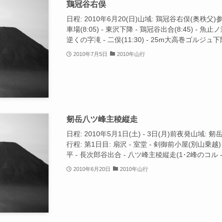
鶏冠谷右俣
日程: 2010年6月20(日)山域: 鶏冠谷右俣(奥秩父
車場(8:05) - 東沢下降 - 鶏冠谷出合(8:45) - 魚止
逆くの字滝 - 二俣(11:30) - 25m大高巻ゴルジュ下降 -
2010年7月5日
2010年山行
剱岳八ツ峰主稜縦走
日程: 2010年5月1日(土) - 3日(月)前夜発山域: 
行程: 第1日目: 扇沢 - 室堂 - 剣御前小屋(別山乗
平 - 長次郎谷出合 - 八ツ峰主稜縦走(1･2峰のコル -
2010年6月20日
2010年山行